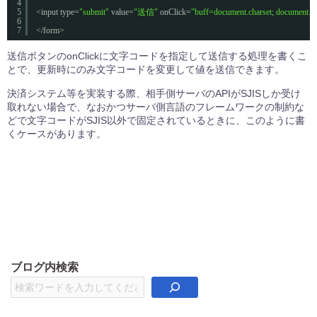
4
5
<input type=
"submit"
value=
"送信"
onClick=
"buff=document.charset; document.ch
6
7
</form>
送信ボタンのonClickに文字コードを指定して送信する処理を書くこ
とで、更新時にのみ文字コードを変更して値を送信できます。
決済システム等を実装する際、相手側サーバのAPIがSJISしか受け
取れない場合で、なおかつサーバ側言語のフレームワークの制約な
どで文字コードがSJIS以外で固定されているときに、このように書
くケースがあります。
ブログ内検索
検
索