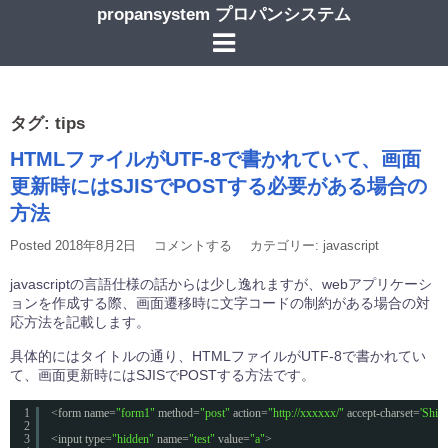
コ
propansystem プロパンシステム
ン
テ
ン
ツ
へ
タグ:
tips
ス
キ
HTMLファイルがUTF-8で書かれていて、画面
ッ
プ
更新時にはSJISでPOSTする必要がある場合の
方法
Posted
2018年8月2日
コメントする
カテゴリー:
javascript
javascriptの言語仕様の話からは少し逸れますが、webアプリケーシ
ョンを作成する際、画面遷移時に文字コードの制約がある場合の対
応方法を記載します。
具体的にはタイトルの通り、HTMLファイルがUTF-8で書かれてい
て、画面更新時にはSJISでPOSTする方法です。
1
<form name=
"form1"
method=
"post"
action=
"http://xxxxxx/"
accept-charset=
'Shift
2
3
<input type=
"hidden"
name=
"test"
value=
"a"
>