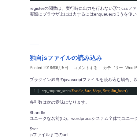
registerの関数は、実行時に出力を行わない形でcss
実際にブラウザ上に出力するにはenqueueのほうを使
独自jsファイルの読み込み
Posted
2018年6月5日
コメントする
カテゴリー:
WordP
プラグイン独自のjavascriptファイルを読み込む場合
1
wp_enqueue_script(
$handle
, 
$src
, 
$deps
, 
$ver
, 
$in_footer
);
各引数は次の意味になります。
$handle
ユニークな名前(ID)。wordpressシステム全体でユニ
$scr
jsファイルまでのurl