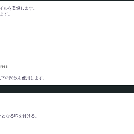
ファイルを登録します。
います。
ress
、以下の関数を使用します。
ークとなるIDを付ける。