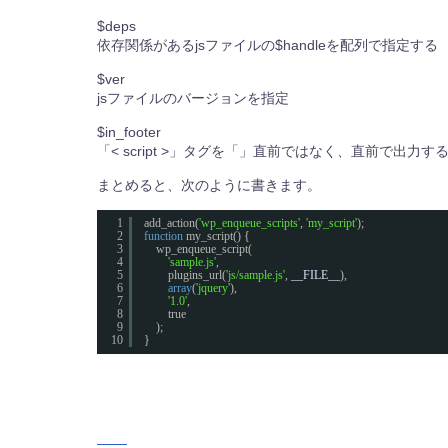
$deps
依存関係があるjsファイルの$handleを配列で指定する
$ver
jsファイルのバージョンを指定
$in_footer
「< script >」タグを「」直前ではなく、直前で出力す
まとめると、次のように書きます。
1
add_action(
'wp_enqueue_scripts'
, 
'my_script'
);
2
function
my_script() {
3
wp_enqueue_script(
4
'sample.js'
,
5
plugins_url(
'js/sample.js'
, 
__FILE__
),
6
array
(
'jquery'
),
7
'1.0'
,
8
true
9
);
10
}