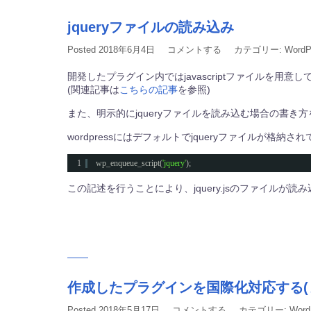
jqueryファイルの読み込み
Posted
2018年6月4日
コメントする
カテゴリー:
WordP
開発したプラグイン内ではjavascriptファイルを用意して
(関連記事は
こちらの記事
を参照)
また、明示的にjqueryファイルを読み込む場合の書き
wordpressにはデフォルトでjqueryファイルが
1
wp_enqueue_script(
'jquery'
);
この記述を行うことにより、jquery.jsのファイルが読
作成したプラグインを国際化対応する(
Posted
2018年5月17日
コメントする
カテゴリー:
Word