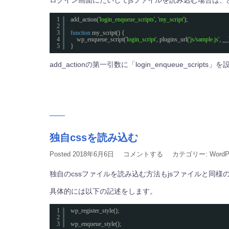
ログイン画面にたいしてjsファイルを読み込む場合は、
1
add_action(
'login_enqueue_scripts'
, 
'my_script'
);
2
3
function
my_script() {
4
wp_enqueue_script(
'login_script'
, plugins_url(
'js/sample.js'
, 
__
5
}
add_actionの第一引数に「login_enqueue_s
独自cssを読み込む
Posted
2018年6月6日
コメントする
カテゴリー:
WordP
独自のcssファイルを読み込む方法もjsファイルと同様
具体的には以下の記述をします。
1
wp_register_style();
2
3
wp_enqueue_style();