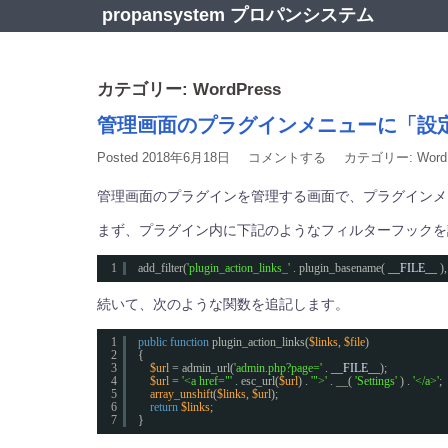
コ
propansystem プロパンシステム
ン
テ
ン
ツ
カテゴリー:
WordPress
へ
管理画面のプラグインメニューに「設
ス
キ
Posted
2018年6月18日
コメントする
カテゴリー:
Word
ッ
プ
管理画面のプラグインを管理する画面で、プラグインメ
まず、プラグイン内に下記のようなフィルターフックを
1
add_filter(
'plugin_action_links_'
. plugin_basename( 
__FILE__
),
続いて、次のような関数を追記します。
1
public
function
plugin_action_links(
$links
, 
$file
)
2
{
3
$url
= admin_url(
'admin.php?page='
. 
__FILE__
);
4
$url
= 
'<a href="'
. esc_url(
$url
) . 
'">'
. __( 
'Settings'
) . 
'</a>'
;
5
array_unshift
(
$links
, 
$url
);
6
return
$links
;
7
}