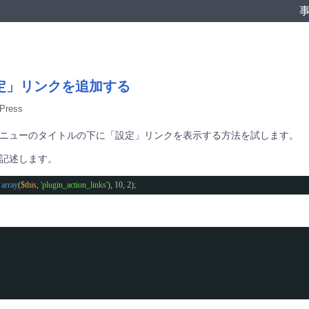
定」リンクを追加する
Press
ニューのタイトルの下に「設定」リンクを表示する方法を試します。
記述します。
 
array
(
$this
, 
'plugin_action_links'
), 10, 2);