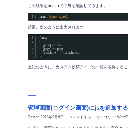
この結果をprint_rで中身を確認してみます。
1
print_r(
$post_types
);
結果、次のように出力されます。
1
Array
2
(
3
[post] => post
4
[page] => page
5
[attachment] => attachment
6
)
上記のように、カスタム投稿タイプの一覧を取得するこ
管理画面(ログイン画面)にjsを追加する
Posted
2018年6月8日
コメントする
カテゴリー:
WordP