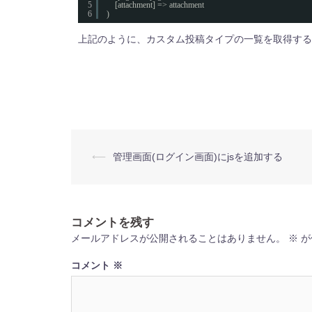
5
[attachment] => attachment
6
)
上記のように、カスタム投稿タイプの一覧を取得する
投
⟵
管理画面(ログイン画面)にjsを追加する
稿
ナ
ビ
ゲ
ー
コメントを残す
シ
ョ
メールアドレスが公開されることはありません。
※
が
ン
コメント
※