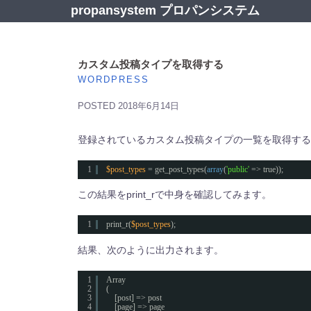
コ
propansystem プロパンシステム
ン
テ
ン
ツ
カスタム投稿タイプを取得する
へ
WORDPRESS
ス
キ
POSTED
2018年6月14日
ッ
プ
登録されているカスタム投稿タイプの一覧を取得する
1
$post_types
= get_post_types(
array
(
'public'
=> true));
この結果をprint_rで中身を確認してみます。
1
print_r(
$post_types
);
結果、次のように出力されます。
1
Array
2
(
3
[post] => post
4
[page] => page