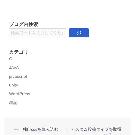
ブログ内検索
検
索
カテゴリ
C
JAVA
javascript
unity
WordPress
雑記
投
⟵
独自cssを読み込む
カスタム投稿タイプを取得