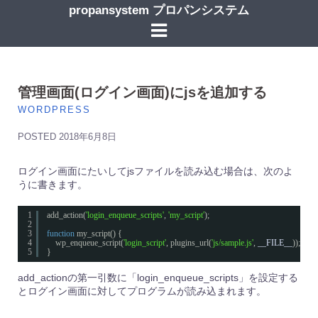
コ
propansystem プロパンシステム
ン
テ
ン
ツ
へ
ス
管理画面(ログイン画面)にjsを追加する
キ
WORDPRESS
ッ
プ
POSTED
2018年6月8日
ログイン画面にたいしてjsファイルを読み込む場合は、次のよ
うに書きます。
1
add_action(
'login_enqueue_scripts'
, 
'my_script'
);
2
3
function
my_script() {
4
wp_enqueue_script(
'login_script'
, plugins_url(
'js/sample.js'
, 
__FILE__
));
5
}
add_actionの第一引数に「login_enqueue_scripts」を設定する
とログイン画面に対してプログラムが読み込まれます。