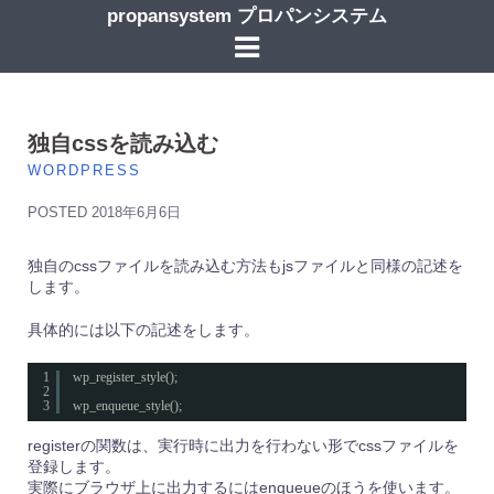
コ
propansystem プロパンシステム
ン
テ
ン
ツ
へ
ス
独自cssを読み込む
キ
WORDPRESS
ッ
プ
POSTED
2018年6月6日
独自のcssファイルを読み込む方法もjsファイルと同様の記述を
します。
具体的には以下の記述をします。
1
wp_register_style();
2
3
wp_enqueue_style();
registerの関数は、実行時に出力を行わない形でcssファイルを
登録します。
実際にブラウザ上に出力するにはenqueueのほうを使います。