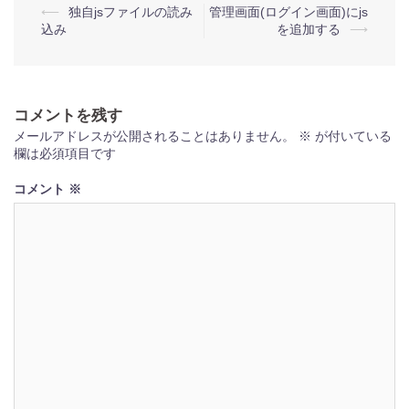
投
⟵
独自jsファイルの読み
管理画面(ログイン画面)にjs
込み
を追加する
⟶
稿
ナ
ビ
コメントを残す
ゲ
メールアドレスが公開されることはありません。
※
が付いている
ー
欄は必須項目です
シ
コメント
※
ョ
ン