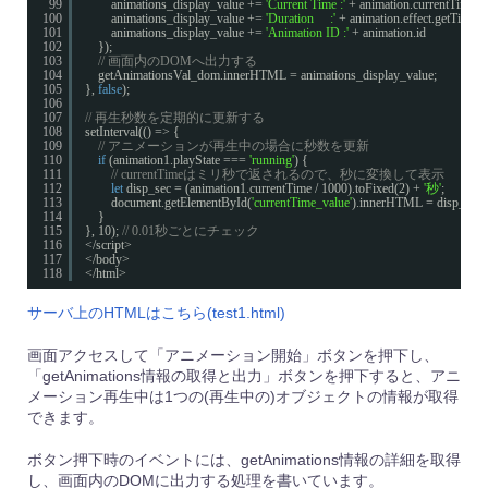
99
animations_display_value += 
'Current Time :'
+ animation.currentTime       
100
animations_display_value += 
'Duration     :'
+ animation.effect.getTiming
101
animations_display_value += 
'Animation ID :'
+ animation.id                   
102
});
103
// 画面内のDOMへ出力する
104
getAnimationsVal_dom.innerHTML = animations_display_value;
105
}, 
false
);
106
107
// 再生秒数を定期的に更新する
108
setInterval(() => {
109
// アニメーションが再生中の場合に秒数を更新
110
if
(animation1.playState === 
'running'
) {
111
// currentTimeはミリ秒で返されるので、秒に変換して表示
112
let
disp_sec = (animation1.currentTime / 1000).toFixed(2) + 
'秒'
;
113
document.getElementById(
'currentTime_value'
).innerHTML = disp_sec;
114
}
115
}, 10); 
// 0.01秒ごとにチェック
116
</script>
117
</body>
118
</html>
サーバ上のHTMLはこちら(test1.html)
画面アクセスして「アニメーション開始」ボタンを押下し、
「getAnimations情報の取得と出力」ボタンを押下すると、アニ
メーション再生中は1つの(再生中の)オブジェクトの情報が取得
できます。
ボタン押下時のイベントには、getAnimations情報の詳細を取得
し、画面内のDOMに出力する処理を書いています。