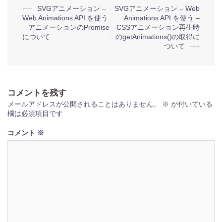
投
⟵
SVGアニメーション –
SVGアニメーション – Web
Web Animations API を使う
Animations API を使う –
稿
– アニメーションのPromise
CSSアニメーション再生時
ナ
について
のgetAnimations()の取得に
ついて
⟶
ビ
ゲ
ー
コメントを残す
シ
メールアドレスが公開されることはありません。
※
が付いている
ョ
欄は必須項目です
ン
コメント
※