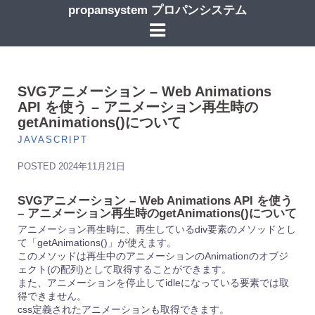
コ
propansystem プロパンシステム
ン
テ
ン
ツ
へ
ス
SVGアニメーション – Web Animations
キ
API を使う – アニメーション再生時の
ッ
getAnimations()について
プ
JAVASCRIPT
POSTED
2024年11月21日
SVGアニメーション – Web Animations API を使う
– アニメーション再生時のgetAnimations()について
アニメーション再生時に、再生しているdiv要素のメソッドとし
て「getAnimations()」が使えます。
このメソッドは再生中のアニメーションのAnimationのオブジ
ェクト(の配列)として取得することができます。
また、アニメーションを停止してidleになっている要素では取
得できません。
css定義されたアニメーションも取得できます。