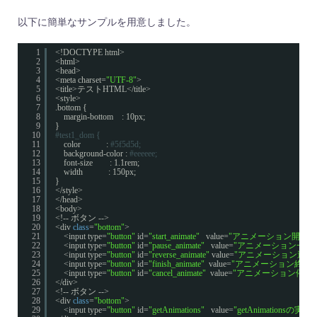
以下に簡単なサンプルを用意しました。
1
<!DOCTYPE html>
2
<html>
3
<head>
4
<meta charset=
"UTF-8"
>
5
<title>テストHTML</title>
6
<style>
7
.bottom {
8
margin-bottom    : 10px;
9
}
10
#test1_dom {
11
color            :
#5f5d5d;
12
background-color :
#eeeeee;
13
font-size        : 1.1rem;
14
width            : 150px;
15
}
16
</style>
17
</head>
18
<body>
19
<!-- ボタン -->
20
<div 
class
=
"bottom"
>
21
<input type=
"button"
id=
"start_animate"
value=
"アニメーション開始"
22
<input type=
"button"
id=
"pause_animate"
value=
"アニメーション一時
23
<input type=
"button"
id=
"reverse_animate"
value=
"アニメーション逆再
24
<input type=
"button"
id=
"finish_animate"
value=
"アニメーション終了"
25
<input type=
"button"
id=
"cancel_animate"
value=
"アニメーション停止"
26
</div>
27
<!-- ボタン -->
28
<div 
class
=
"bottom"
>
29
<input type=
"button"
id=
"getAnimations"
value=
"getAnimationsの実行"