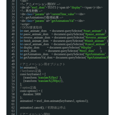
30
</div>
31
<!-- アニメーション用DIV -->
32
<div id=
"test1_dom"
>TEST1 (<span id=
"display"
></span>)</div>
33
<!-- 再生秒数 -->
34
<div 
class
=
"params"
id=
"currentTime_value"
></div>
35
<!-- getAnimationsの取得結果 -->
36
<div 
class
=
"params"
id=
"getAnimationsVal"
></div>
37
<script>
38
// DOM要素取得
39
let
start_animate_dom    = document.querySelector(
"#start_animate"
);
40
let
pause_animate_dom    = document.querySelector(
"#pause_animate"
);
41
let
reverse_animate_dom  = document.querySelector(
"#reverse_animate"
);
42
let
finish_animate_dom   = document.querySelector(
"#finish_animate"
);
43
let
cancel_animate_dom   = document.querySelector(
"#cancel_animate"
);
44
let
display_dom          = document.querySelector(
"#display"
);
45
let
test1_dom            = document.querySelector(
"#test1_dom"
);
46
let
getAnimations_dom    = document.querySelector(
"#getAnimations"
);
47
let
getAnimationsVal_dom = document.querySelector(
"#getAnimationsVal"
);
48
49
// アニメーション用オブジェクト
50
let
animation1;
51
// keyframes定義
52
const keyframes1 = [
53
{transform: 
'translateX(0px)'
},
54
{transform: 
'translateX(200px)'
},
55
];
56
// option定義
57
const options1 = {
58
duration: 5000
59
};
60
animation1 = test1_dom.animate(keyframes1, options1);
61
62
animation1.cancel(); 
// 初期値は停止
63
64
// アニメーション開始