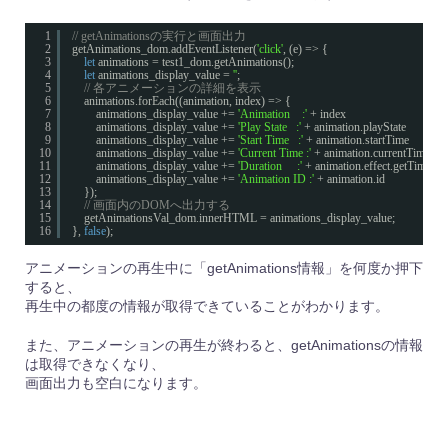
1
// getAnimationsの実行と画面出力
2
getAnimations_dom.addEventListener(
'click'
, (e) => {
3
let
animations = test1_dom.getAnimations();
4
let
animations_display_value = 
''
;
5
// 各アニメーションの詳細を表示
6
animations.forEach((animation, index) => {
7
animations_display_value += 
'Animation    :'
+ index                                 
8
animations_display_value += 
'Play State   :'
+ animation.playState              
9
animations_display_value += 
'Start Time   :'
+ animation.startTime              
10
animations_display_value += 
'Current Time :'
+ animation.currentTime        
11
animations_display_value += 
'Duration     :'
+ animation.effect.getTiming()
12
animations_display_value += 
'Animation ID :'
+ animation.id                     
13
});
14
// 画面内のDOMへ出力する
15
getAnimationsVal_dom.innerHTML = animations_display_value;
16
}, 
false
);
アニメーションの再生中に「getAnimations情報」を何度か押下
すると、
再生中の都度の情報が取得できていることがわかります。
また、アニメーションの再生が終わると、getAnimationsの情報
は取得できなくなり、
画面出力も空白になります。