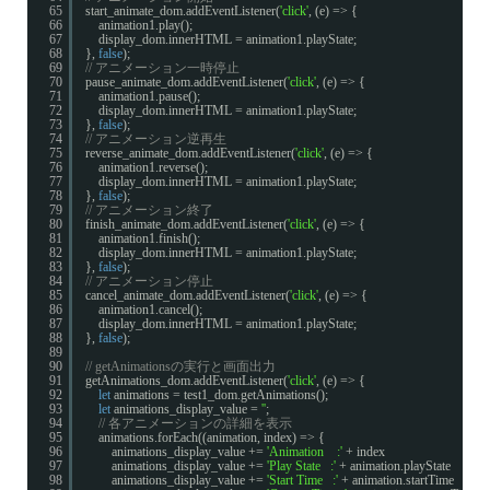
65
start_animate_dom.addEventListener(
'click'
, (e) => {
66
animation1.play();
67
display_dom.innerHTML = animation1.playState;
68
}, 
false
);
69
// アニメーション一時停止
70
pause_animate_dom.addEventListener(
'click'
, (e) => {
71
animation1.pause();
72
display_dom.innerHTML = animation1.playState;
73
}, 
false
);
74
// アニメーション逆再生
75
reverse_animate_dom.addEventListener(
'click'
, (e) => {
76
animation1.reverse();
77
display_dom.innerHTML = animation1.playState;
78
}, 
false
);
79
// アニメーション終了
80
finish_animate_dom.addEventListener(
'click'
, (e) => {
81
animation1.finish();
82
display_dom.innerHTML = animation1.playState;
83
}, 
false
);
84
// アニメーション停止
85
cancel_animate_dom.addEventListener(
'click'
, (e) => {
86
animation1.cancel();
87
display_dom.innerHTML = animation1.playState;
88
}, 
false
);
89
90
// getAnimationsの実行と画面出力
91
getAnimations_dom.addEventListener(
'click'
, (e) => {
92
let
animations = test1_dom.getAnimations();
93
let
animations_display_value = 
''
;
94
// 各アニメーションの詳細を表示
95
animations.forEach((animation, index) => {
96
animations_display_value += 
'Animation    :'
+ index                               
97
animations_display_value += 
'Play State   :'
+ animation.playState             
98
animations_display_value += 
'Start Time   :'
+ animation.startTime            