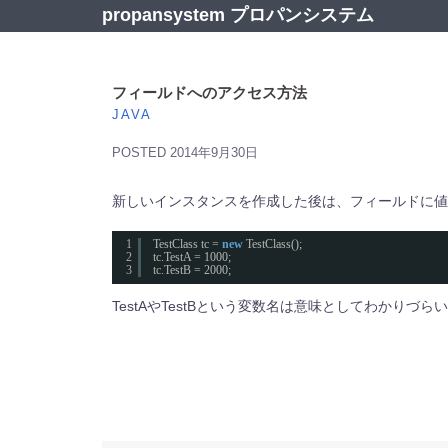
コ
propansystem プロパンシステム
ン
テ
ン
ツ
フィールドへのアクセス方法
へ
JAVA
ス
キ
POSTED
2014年9月30日
ッ
プ
新しいインスタンスを作成した後は、フィールドに値
1
TestClass tc = 
new
TestClass();
2
tc.TestA = 1000;
3
tc.TestB = 2000;
TestAやTestBという変数名は意味としてわかり