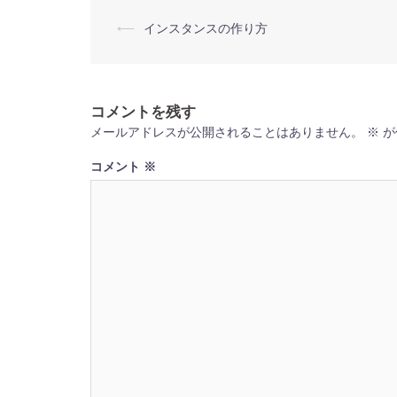
投
⟵
インスタンスの作り方
稿
ナ
ビ
ゲ
ー
コメントを残す
シ
ョ
メールアドレスが公開されることはありません。
※
が
ン
コメント
※