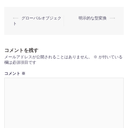
投
⟵
グローバルオブジェク
明示的な型変換
⟶
ト
稿
ナ
ビ
コメントを残す
ゲ
メールアドレスが公開されることはありません。
※
が付いている
ー
欄は必須項目です
シ
コメント
※
ョ
ン