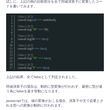
試しに、上記の例の比較部分を全て同値演算子に変更したコー
ドを書いてみます。
1
//falseと出力
2
console.log(
null
=== undefined);
3
4
//falseと出力
5
console.log(
"50"
=== 50);
6
7
//falseと出力
8
console.log(60 === 
false
);
9
10
//falseと出力
11
console.log(0 === 
false
);
12
13
//falseと出力
14
console.log(
"70"
=== 
false
);
15
16
//falseと出力
17
console.log(
"0"
=== 
false
);
上記の結果、全てfalseとして判定されました。
同値演算子の場合は、動的に型変換が行われず、厳密に型が違
う為にfalseを返す挙動になります。
javascriptでは、値の変換がおこる場合、演算子や文で必要とさ
れる型への変換が動的に行われます。