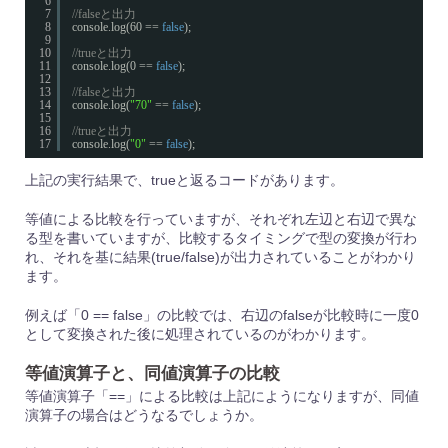
6
7
//falseと出力
8
console.log(60 == 
false
);
9
10
//trueと出力
11
console.log(0 == 
false
);
12
13
//falseと出力
14
console.log(
"70"
== 
false
);
15
16
//trueと出力
17
console.log(
"0"
== 
false
);
上記の実行結果で、trueと返るコードがあります。
等値による比較を行っていますが、それぞれ左辺と右辺で異な
る型を書いていますが、比較するタイミングで型の変換が行わ
れ、それを基に結果(true/false)が出力されていることがわかり
ます。
例えば「0 == false」の比較では、右辺のfalseが比較時に一度0
として変換された後に処理されているのがわかります。
等値演算子と、同値演算子の比較
等値演算子「==」による比較は上記にようになりますが、同値
演算子の場合はどうなるでしょうか。