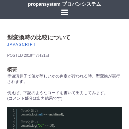
コ
propansystem プロパンシステム
ン
テ
ン
ツ
へ
ス
型変換時の比較について
キ
JAVASCRIPT
ッ
プ
POSTED
2018年7月21日
概要
等値演算子で値が等しいかの判定が行われる時、型変換が実行
されます。
例えば、下記のようなコードを書いて出力してみます。
(コメント部分は出力結果です)
1
//trueと出力
2
console.log(
null
== undefined);
3
4
//trueと出力
5
console.log(
"50"
== 50);