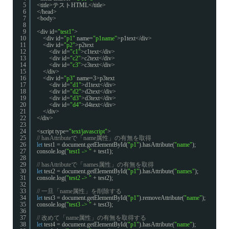
5
<title>テストHTML</title>
6
</head>
7
<body>
8
9
<div id=
"test1"
>
10
<div id=
"p1"
name=
"p1name"
>p1text</div>
11
<div id=
"p2"
>p2text
12
<div id=
"c1"
>c1text</div>
13
<div id=
"c2"
>c2text</div>
14
<div id=
"c3"
>c3text</div>
15
</div>
16
<div id=
"p3"
name=3>p3text
17
<div id=
"d1"
>d1text</div>
18
<div id=
"d2"
>d2text</div>
19
<div id=
"d3"
>d3text</div>
20
<div id=
"d4"
>d4text</div>
21
</div>
22
</div>
23
24
<script type=
"text/javascript"
>
25
// hasAttributeで「name属性」の有無を取得
26
let
test1 = document.getElementById(
"p1"
).hasAttribute(
"name"
);
27
console.log(
"test1 -> "
+ test1);
28
29
// hasAttributeで「names属性」の有無を取得
30
let
test2 = document.getElementById(
"p1"
).hasAttribute(
"names"
);
31
console.log(
"test2 -> "
+ test2);
32
33
// 一旦「name属性」を削除する
34
let
test3 = document.getElementById(
"p1"
).removeAttribute(
"name"
);
35
console.log(
"test3 -> "
+ test3);
36
37
// 改めて「name属性」の有無を取得する
38
let
test4 = document.getElementById(
"p1"
).hasAttribute(
"name"
);