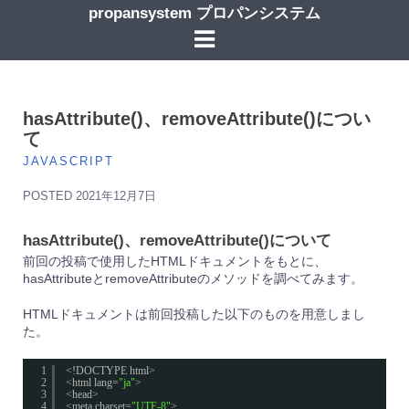
コ
propansystem プロパンシステム
ン
テ
ン
ツ
へ
ス
hasAttribute()、removeAttribute()につい
キ
て
ッ
JAVASCRIPT
プ
POSTED
2021年12月7日
hasAttribute()、removeAttribute()について
前回の投稿で使用したHTMLドキュメントをもとに、
hasAttributeとremoveAttributeのメソッドを調べてみます。
HTMLドキュメントは前回投稿した以下のものを用意しまし
た。
1
<!DOCTYPE html>
2
<html lang=
"ja"
>
3
<head>
4
<meta charset=
"UTF-8"
>