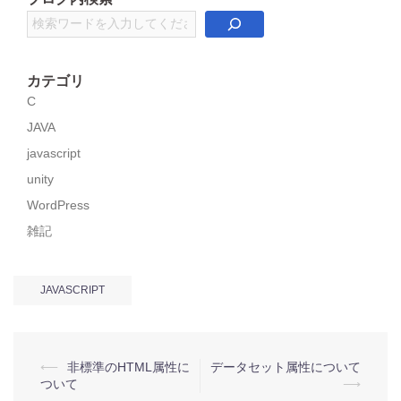
検
索
カテゴリ
C
JAVA
javascript
unity
WordPress
雑記
JAVASCRIPT
投
⟵
非標準のHTML属性に
データセット属性について
ついて
⟶
稿