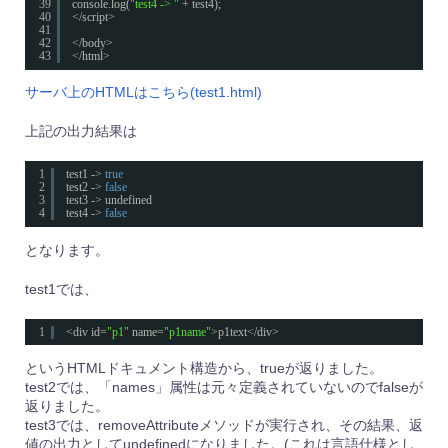
39
console.log(
"test4 -> "
+ test4);
40
</script>
41
42
</body>
43
</html>
サーバ上のHTMLはこちら(test1.html)
上記の出力結果は
1
test1 -> 
true
2
test2 -> 
false
3
test3 -> undefined
4
test4 -> 
false
となります。
test1では、
1
<div id=
"p1"
name=
"p1name"
>p1text</div>
というHTMLドキュメント構造から、trueが返りました。
test2では、「names」属性は元々定義されていないのでfalseが
返りました。
test3では、removeAttributeメソッドが実行され、その結果、返
値の出力としてundefinedになりました。(これは言語仕様とし