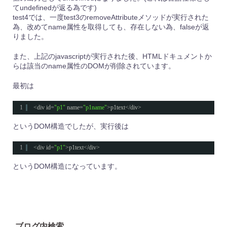
てundefinedが返る為です)
test4では、一度test3のremoveAttributeメソッドが実行された
為、改めてname属性を取得しても、存在しない為、falseが返
りました。
また、上記のjavascriptが実行された後、HTMLドキュメントか
らは該当のname属性のDOMが削除されています。
最初は
1
<div id=
"p1"
name=
"p1name"
>p1text</div>
というDOM構造でしたが、実行後は
1
<div id=
"p1"
>p1text</div>
というDOM構造になっています。
ブログ内検索