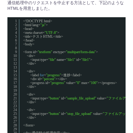
通信処理中のリクエストを中止する方法として、下記のような
HTMLを用意しました。
1
<!DOCTYPE html>
2
<html lang=
"ja"
>
3
<head>
4
<meta charset=
"UTF-8"
>
5
<title>テストHTML</title>
6
</head>
7
<body>
8
9
<form id=
"testform"
enctype=
"multipart/form-data"
>
10
<div>
11
<input type=
"file"
name=
"file1"
id=
"file1"
>
12
</div>
13
14
<div>
15
<label 
for
=
"progress"
>進捗</label>
16
<div id=
"percent"
></div>
17
<progress id=
"progress"
value=
"0"
max=
"100"
></progress>
18
</div>
19
20
<div>
21
<input type=
"button"
id=
"sample_file_upload"
value=
"ファイルアップ
22
</div>
23
24
<div>
25
<input type=
"button"
id=
"stop_file_upload"
value=
"ファイルアップロ
26
</div>
27
28
</form>
29
30
<div>通信時の処理内容</div>