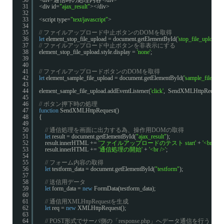
31
<div id=
"ajax_result"
></div>
32
33
<script type=
"text/javascript"
>
34
35
// ファイルアップロード中止ボタンのDOMを取得
36
let
element_stop_file_upload = document.getElementById(
'stop_file_upload'
);
37
// ファイルアップロード中止ボタンを非表示にする
38
element_stop_file_upload.style.display = 
'none'
;
39
40
41
// ファイルアップロードボタンのDOMを取得
42
let
element_sample_file_upload = document.getElementById(
'sample_file_upl
43
44
element_sample_file_upload.addEventListener(
'click'
,  SendXMLHttpRequest,
45
46
// ボタン押下時の処理
47
function
SendXMLHttpRequest()
48
{
49
50
// 通信処理を画面に出力する為、操作用DOMの取得
51
let
result = document.getElementById(
"ajax_result"
);
52
result.innerHTML += 
'ファイルアップロードのテスト start'
+ 
'<br />'
;
53
result.innerHTML += 
'通信処理の開始'
+ 
'<br />'
;
54
55
// フォーム内容の取得
56
let
testform_data = document.getElementById(
"testform"
);
57
58
// 送信用データ
59
let
form_data = 
new
FormData(testform_data);
60
61
// 通信用XMLHttpRequestを生成
62
let
req = 
new
XMLHttpRequest();
63
64
// POST形式でサーバ側の「response.php」へデータ通信を行う