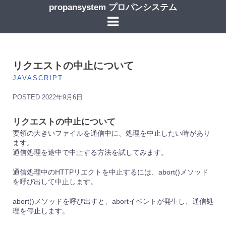
コ
propansystem プロパンシステム
ン
テ
ン
ツ
へ
ス
リクエストの中止について
キ
JAVASCRIPT
ッ
プ
POSTED
2022年9月6日
リクエストの中止について
要領の大きいファイルを通信中に、処理を中止したい時があり
ます。
通信処理を途中で中止する方法を試してみます。
通信処理中のHTTPリエクトを中止するには、abort()メソッド
を呼び出して中止します。
abort()メソッドを呼び出すと、abortイベントが発生し、通信処
理を停止します。