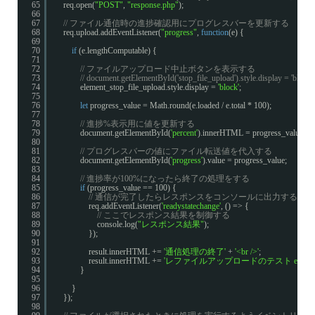
65
req.open(
"POST"
, 
"response.php"
);
66
67
// ファイル通信時の進捗確認用にプログレスバーを更新する
68
req.upload.addEventListener(
"progress"
, 
function
(e) {
69
70
if
(e.lengthComputable) {
71
72
// ファイルアップロード中止ボタンを表示する
73
// document.getElementById('stop_file_upload').style.display = 'block';
74
element_stop_file_upload.style.display = 
'block'
;
75
76
let
progress_value = Math.round(e.loaded / e.total * 100);
77
78
// 進捗%表示用に値を更新する
79
document.getElementById(
'percent'
).innerHTML = progress_value + 
80
81
// プログレスバーの値にファイル転送値を代入する
82
document.getElementById(
'progress'
).value = progress_value;
83
84
// 進捗率が100%になったら終了の処理をする
85
if
(progress_value == 100) {
86
// 通信が完了したらレスポンスをコンソールに出力する
87
req.addEventListener(
'readystatechange'
, () => {
88
// ここでレスポンス結果を制御する
89
console.log(
"レスポンス結果"
);
90
});
91
92
result.innerHTML += 
'通信処理の終了'
+ 
'<br />'
;
93
result.innerHTML += 
'レファイルアップロードのテスト end'
+
94
}
95
96
}
97
});
98