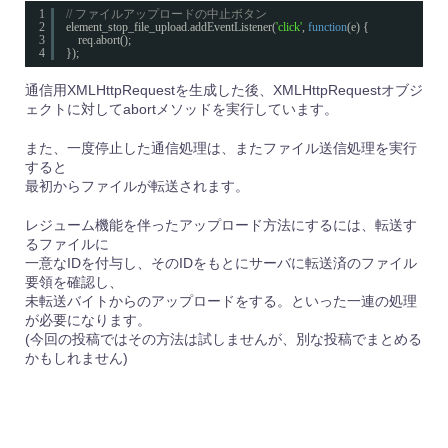
1
// ファイルアップロードの中止ボタン
2
element_stop_file_upload.addEventListener(
'click'
, 
function
(e) {
3
req.abort();
4
});
通信用XMLHttpRequestを生成した後、XMLHttpRequestオブジ
ェクトに対してabortメソッドを実行しています。
また、一度停止した通信処理は、またファイル送信処理を実行
すると
最初からファイルが転送されます。
レジューム機能を伴ったアップロード方法にするには、転送す
るファイルに
一意なIDを付与し、そのIDをもとにサーバに転送済のファイル
要領を確認し、
未転送バイトからのアップロードをする。といった一連の処理
が必要になります。
(今回の投稿ではその方法は試しませんが、別な投稿でまとめる
かもしれません)