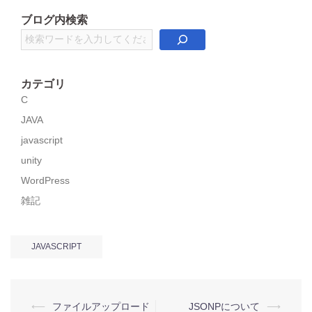
ブログ内検索
検
索
カテゴリ
C
JAVA
javascript
unity
WordPress
雑記
JAVASCRIPT
投
⟵
ファイルアップロード
JSONPについて
⟶