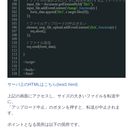
99
// ファイルが選択されたときに処理を実行するようイベントリス
100
input_file = document.getElementById(
"file1"
);
101
input_file.addEventListener(
'change'
, 
function
(e) {
102
form_data.append(
'file1'
, e.target.files[0]);
103
});
104
105
// ファイルアップロードの中止ボタン
106
element_stop_file_upload.addEventListener(
'click'
, 
function
(e) {
107
req.abort();
108
});
109
110
// ファイル送信
111
req.send(form_data);
112
113
}
114
115
</script>
116
117
</body>
118
</html>
サーバ上のHTMLはこちら(test1.html)
上記の画面にアクセスし、サイズの大きいファイルを転送中
に、
「アップロード中止」のボタンを押すと、転送が中止されま
す。
ポイントとなる箇所は以下の箇所です。