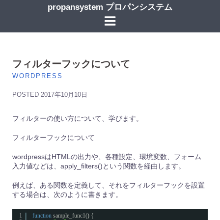
コ
propansystem プロパンシステム
ン
テ
ン
ツ
へ
ス
フィルターフックについて
キ
WORDPRESS
ッ
プ
POSTED
2017年10月10日
フィルターの使い方について、学びます。
フィルターフックについて
wordpressはHTMLの出力や、各種設定、環境変数、フォーム
入力値などは、apply_filters()という関数を経由します。
例えば、ある関数を定義して、それをフィルターフックを設置
する場合は、次のように書きます。
1
function
sample_func1() {