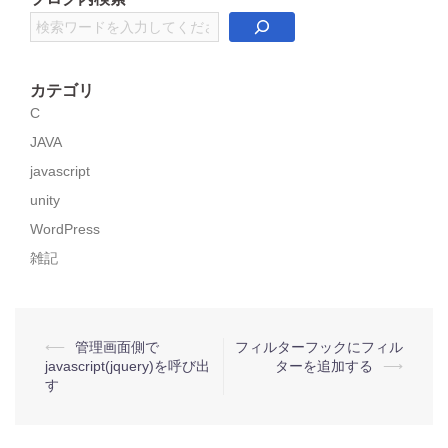
検
索
カテゴリ
C
JAVA
javascript
unity
WordPress
雑記
投
⟵
管理画面側で
フィルターフックにフィル
javascript(jquery)を呼び出
ターを追加する
⟶
稿
す
ナ
ビ