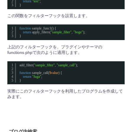
2
return
"test"
;
3
}
この関数をフィルターフックを設置します。
1
function
sample_func1() {
2
return
apply_filters(
"sample_filter"
, 
"hoge"
);
3
}
上記のフィルターフックを、プラグインやテーマの
functions.phpで次のように適用します。
1
add_filter(
"sample_filter"
, 
"sample_call"
);
2
3
function
sample_call(
$value
) {
4
return
"fuga"
;
5
}
実際にこのフィルターフックを利用したプログラムを作成して
みます。
ブログ内検索