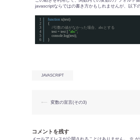
この動きを利用して、関数内での変数のデフォルト値
javascriptならではの書き方かもしれませんが、
1
function
x(test)
2
{
3
//引数の値がなかった場合、abcとする
4
test = test || 
"abc"
;
5
console.log(test);
6
}
JAVASCRIPT
投
⟵
変数の宣言(その3)
稿
ナ
ビ
ゲ
ー
コメントを残す
シ
ョ
メールアドレスが公開されることはありません。
※
が