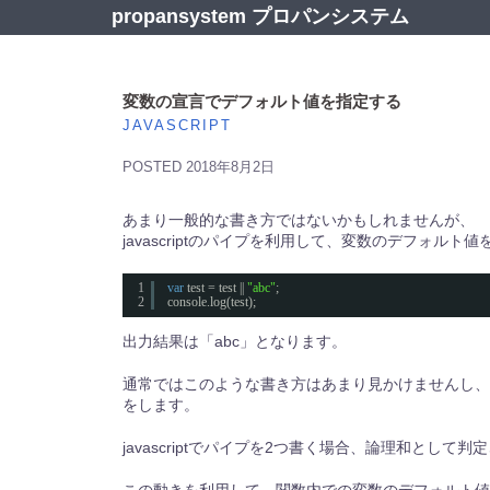
コ
propansystem プロパンシステム
ン
テ
ン
ツ
変数の宣言でデフォルト値を指定する
へ
JAVASCRIPT
ス
キ
POSTED
2018年8月2日
ッ
プ
あまり一般的な書き方ではないかもしれませんが、
javascriptのパイプを利用して、変数のデフォル
1
var
test = test || 
"abc"
;
2
console.log(test);
出力結果は「abc」となります。
通常ではこのような書き方はあまり見かけませんし、
をします。
javascriptでパイプを2つ書く場合、論理和と