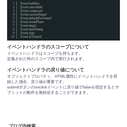
1
Event.bubbles
2
Event.cancelable
3
Event.composed
4
Event.currentTarget
5
Event.defaultPrevented
6
Event.eventPhase
7
Event.target
8
Event.timeStamp
9
Event.type
10
Event.isTrusted
イベントハンドラのスコープについて
イベントハンドラはスコープを持ちます。
定義された時のスコープ内で実行されます。
イベントハンドラの戻り値について
オブジェクトプロパティ、HTML属性にイベントハンドラを登
録した場合、戻り値が重要です。
submitボタンのonclickイベントに戻り値でfalseを指定するとサ
ブミットの動作を無効化することができます。
ブログ内検索