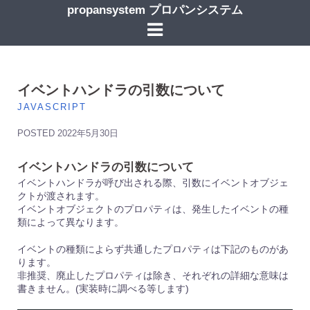
コ
propansystem プロパンシステム
ン
テ
ン
ツ
へ
ス
イベントハンドラの引数について
キ
JAVASCRIPT
ッ
プ
POSTED
2022年5月30日
イベントハンドラの引数について
イベントハンドラが呼び出される際、引数にイベントオブジェ
クトが渡されます。
イベントオブジェクトのプロパティは、発生したイベントの種
類によって異なります。
イベントの種類によらず共通したプロパティは下記のものがあ
ります。
非推奨、廃止したプロパティは除き、それぞれの詳細な意味は
書きません。(実装時に調べる等します)