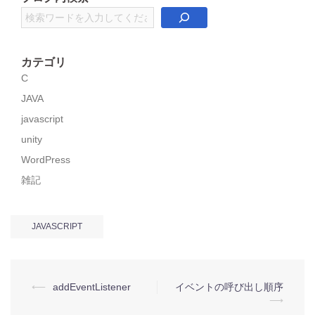
検
索
カテゴリ
C
JAVA
javascript
unity
WordPress
雑記
JAVASCRIPT
投
⟵
addEventListener
イベントの呼び出し順序
⟶
稿