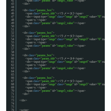
42
<span 
class
=
"params"
id=
"range1_value"
></span>
43
</div>
44
45
<div 
class
=
"params_box"
>
46
<span 
class
=
"param_title"
>パラメータ2</span>
47
<div><input type=
"range"
class
=
"range"
id=
"range2"
value=
"0"
max=
"
48
<span>x :</span>
49
<span 
class
=
"params"
id=
"range2_value"
></span>
50
</div>
51
52
<div 
class
=
"params_box"
>
53
<span 
class
=
"param_title"
>パラメータ3</span>
54
<div><input type=
"range"
class
=
"range"
id=
"range3"
value=
"0"
max=
"
55
<span>x :</span>
56
<span 
class
=
"params"
id=
"range3_value"
></span>
57
</div>
58
59
<div 
class
=
"params_box"
>
60
<span 
class
=
"param_title"
>パラメータ4</span>
61
<div><input type=
"range"
class
=
"range"
id=
"range4"
value=
"0"
max=
"
62
<span>x :</span>
63
<span 
class
=
"params"
id=
"range4_value"
></span>
64
</div>
65
66
<div 
class
=
"params_box"
>
67
<span 
class
=
"param_title"
>パラメータ5</span>
68
<div><input type=
"range"
class
=
"range"
id=
"range5"
value=
"0"
max=
"
69
<span>x :</span>
70
<span 
class
=
"params"
id=
"range5_value"
></span>
71
<div>
72
73
</div>
74
75
76
<script>