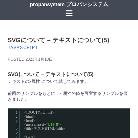
コ
propansystem プロパンシステム
ン
テ
ン
ツ
へ
ス
SVGについて – テキストについて(5)
キ
JAVASCRIPT
ッ
プ
POSTED
2023年1月10日
SVGについて – テキストについて(5)
テキストのx属性 について試してみます。
前回のサンプルをもとに、x 属性の値を可変するサンプルを書
きました。
1
<!DOCTYPE html>
2
<html>
3
<head>
4
<meta charset=
"UTF-8"
>
5
<title>テストHTML</title>
6
7
<style>