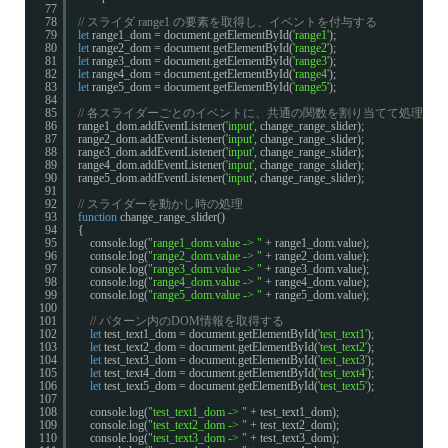
77
78
// スライダ range1 の要素を取得し、イベントを付与する
79
let
range1_dom = document.getElementById(
'range1'
);
80
let
range2_dom = document.getElementById(
'range2'
);
81
let
range3_dom = document.getElementById(
'range3'
);
82
let
range4_dom = document.getElementById(
'range4'
);
83
let
range5_dom = document.getElementById(
'range5'
);
84
85
// 各スライダーごとのイベントに、共通の関数を割り当てて処理する
86
range1_dom.addEventListener(
'input'
, change_range_slider);
87
range2_dom.addEventListener(
'input'
, change_range_slider);
88
range3_dom.addEventListener(
'input'
, change_range_slider);
89
range4_dom.addEventListener(
'input'
, change_range_slider);
90
range5_dom.addEventListener(
'input'
, change_range_slider);
91
92
// スライダーを動かし時の処理
93
function
change_range_slider()
94
{
95
console.log(
"range1_dom.value -> "
+ range1_dom.value);
96
console.log(
"range2_dom.value -> "
+ range2_dom.value);
97
console.log(
"range3_dom.value -> "
+ range3_dom.value);
98
console.log(
"range4_dom.value -> "
+ range4_dom.value);
99
console.log(
"range5_dom.value -> "
+ range5_dom.value);
100
101
// パターン内のDOM情報を取得する
102
let
test_text1_dom = document.getElementById(
'test_text1'
);
103
let
test_text2_dom = document.getElementById(
'test_text2'
);
104
let
test_text3_dom = document.getElementById(
'test_text3'
);
105
let
test_text4_dom = document.getElementById(
'test_text4'
);
106
let
test_text5_dom = document.getElementById(
'test_text5'
);
107
108
console.log(
"test_text1_dom -> "
+ test_text1_dom);
109
console.log(
"test_text2_dom -> "
+ test_text2_dom);
110
console.log(
"test_text3_dom -> "
+ test_text3_dom);