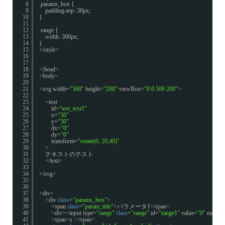
8
.params_box {
9
padding-top: 30px;
10
}
11
12
.range {
13
width: 300px;
14
}
15
</style>
16
17
18
</head>
19
<body>
20
21
<svg width=
"500"
height=
"200"
viewBox=
"0 0 500 200"
>
22
23
<text
24
id=
"test_text1"
25
x=
"50"
26
y=
"50"
27
dx=
"0"
28
dy=
"0"
29
transform=
"rotate(0, 20,40)"
30
>
31
テキストのテスト
32
</text>
33
34
</svg>
35
36
37
<div>
38
<div 
class
=
"params_box"
>
39
<span 
class
=
"param_title"
>パラメータ1</span>
40
<div><input type=
"range"
class
=
"range"
id=
"range1"
value=
"0"
max=
"
41
<span>x :</span>