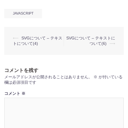
JAVASCRIPT
投
⟵
SVGについて – テキス
SVGについて – テキストに
トについて(4)
ついて(6)
⟶
稿
ナ
ビ
コメントを残す
ゲ
メールアドレスが公開されることはありません。
※
が付いている
ー
欄は必須項目です
シ
コメント
※
ョ
ン