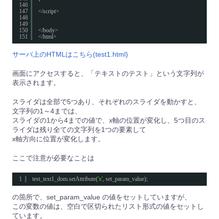
146
147
</script>
148
149
150
</body>
151
</html>
サーバ上のHTMLはこちら(test1.html)
画面にアクセスすると、「テキストのテスト」という文字列が
表示されます。
スライダは全部で5つあり、それぞれのスライダを動かすと、
文字列の1～4までは、
スライダの1から4までの値で、x軸の位置が変化し、5つ目のス
ライダは残り全ての文字列を1つの要素して
x軸方向に位置が変化します。
ここで注意が必要なことは
1
test_text1_dom.setAttribute(
'x'
, set_param_value);
の箇所で、set_param_value の値をセットしていますが、
この変数の値は、空白で区切られたリスト形式の値をセットし
ています。