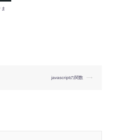
りま
javascriptの関数
⟶