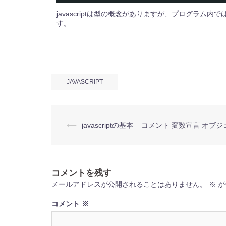
javascriptは型の概念がありますが、プログラ
す。
JAVASCRIPT
投
⟵
javascriptの基本 – コメント 変数宣言 オブ
稿
ナ
ビ
ゲ
ー
コメントを残す
シ
ョ
メールアドレスが公開されることはありません。
※
が
ン
コメント
※