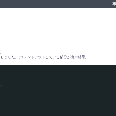
。
ェックしました。(コメントアウトしている部分が出力結果)
)