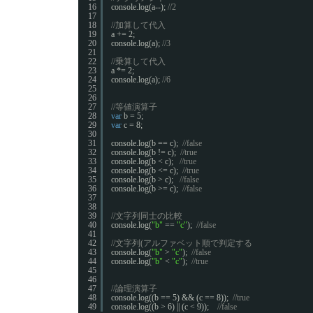
16
console.log(a--); 
//2
17
18
//加算して代入
19
a += 2;
20
console.log(a); 
//3
21
22
//乗算して代入
23
a *= 2;
24
console.log(a); 
//6
25
26
27
//等値演算子
28
var
b = 5;
29
var
c = 8;
30
31
console.log(b == c);  
//false
32
console.log(b != c);  
//true
33
console.log(b < c);   
//true
34
console.log(b <= c);  
//true
35
console.log(b > c);   
//false
36
console.log(b >= c);  
//false
37
38
39
//文字列同士の比較
40
console.log(
"b"
== 
"c"
);  
//false
41
42
//文字列(アルファベット順で判定する
43
console.log(
"b"
> 
"c"
);  
//false
44
console.log(
"b"
< 
"c"
);  
//true
45
46
47
//論理演算子
48
console.log((b == 5) && (c == 8));  
//true
49
console.log((b > 6) || (c < 9));    
//false