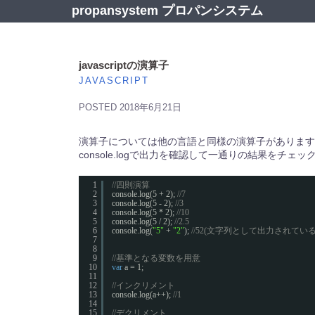
コ
propansystem プロパンシステム
ン
テ
ン
ツ
javascriptの演算子
へ
JAVASCRIPT
ス
キ
POSTED
2018年6月21日
ッ
プ
演算子については他の言語と同様の演算子があります
console.logで出力を確認して一通りの結果をチ
1
//四則演算
2
console.log(5 + 2); 
//7
3
console.log(5 - 2); 
//3
4
console.log(5 * 2); 
//10
5
console.log(5 / 2); 
//2.5
6
console.log(
"5"
+ 
"2"
); 
//52(文字列として出力されている
7
8
9
//基準となる変数を用意
10
var
a = 1;
11
12
//インクリメント
13
console.log(a++); 
//1
14
15
//デクリメント