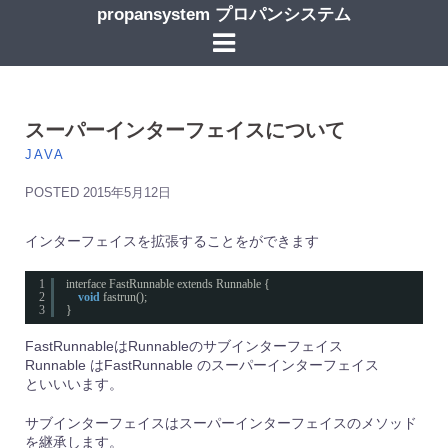
コ
propansystem プロパンシステム
ン
テ
ン
ツ
へ
ス
スーパーインターフェイスについて
キ
JAVA
ッ
プ
POSTED
2015年5月12日
インターフェイスを拡張することをができます
1
interface FastRunnable extends Runnable {
2
void
fastrun();
3
}
FastRunnableはRunnableのサブインターフェイス
Runnable はFastRunnable のスーパーインターフェイス
といいいます。
サブインターフェイスはスーパーインターフェイスのメソッド
を継承します。