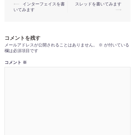
投
⟵
インターフェイスを書
スレッドを書いてみます
いてみます
⟶
稿
ナ
ビ
コメントを残す
ゲ
メールアドレスが公開されることはありません。
※
が付いている
ー
欄は必須項目です
シ
コメント
※
ョ
ン