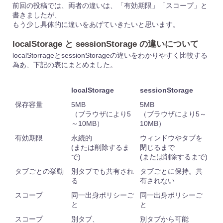
前回の投稿では、両者の違いは、「有効期限」「スコープ」と
書きましたが、
もう少し具体的に違いをあげていきたいと思います。
localStorage と sessionStorage の違いについて
localStorrageとsessionStorageの違いをわかりやすく比較する
為あ、下記の表にまとめました。
localStorage
sessionStorage
保存容量
5MB
5MB
（ブラウザにより5
（ブラウザにより5～
～10MB）
10MB）
有効期限
永続的
ウィンドウやタブを
(または削除するま
閉じるまで
で)
(または削除するまで)
タブごとの挙動
別タブでも共有され
タブごとに保持。共
る
有されない
スコープ
同一出身ポリシーご
同一出身ポリシーご
と
と
スコープ
別タブ、
別タブから可能