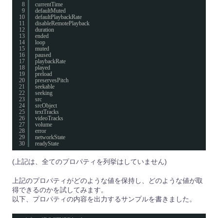
8
currentTime
9
defaultMuted
10
defaultPlaybackRate
11
disableRemotePlayback
12
duration
13
ended
14
loop
15
muted
16
paused
17
playbackRate
18
played
19
preload
20
preservesPitch
21
seekable
22
seeking
23
src
24
srcObject
25
textTracks
26
videoTracks
27
volume
28
error
29
networkState
30
readyState
(上記は、全てのプロパティを列挙はしていません)
上記のプロパティがどのような値を保持し、どのような値が取
得できるのかを試してみます。
以下、プロパティの内容を出力するサンプルを書きました。