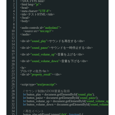
1
<!DOCTYPE html>
2
<html lang=
"ja"
>
3
<head>
4
<meta charset=
"UTF-8"
>
5
<title>テストHTML</title>
6
</head>
7
<body>
8
9
<audio controls id=
"audiodata1"
>
10
<source src=
"test.mp3"
>
11
</audio>
12
13
<div id=
"sound_play"
>サウンドを再生する</div>
14
15
<div id=
"sound_pause"
>サウンドを一時停止する</div>
16
17
<div id=
"sound_volume_up"
>音量を上げる</div>
18
19
<div id=
"sound_volume_down"
>音量を下げる</div>
20
21
<hr>
22
プロパティ出力<br />
23
<div id=
"property_result"
></div>
24
25
26
<script type=
"text/javascript"
>
27
28
// サウンド制御のDOM要素を取得
29
let
button_play = document.getElementById(
'sound_play'
);
30
let
button_pause = document.getElementById(
'sound_pause'
);
31
let
button_volume_up = document.getElementById(
'sound_volume_up'
);
32
let
button_volume_down = document.getElementById(
'sound_volume_dow
33
34
// 再生イベント
35
button_play.addEventListener(
'click'
,  
function
() {