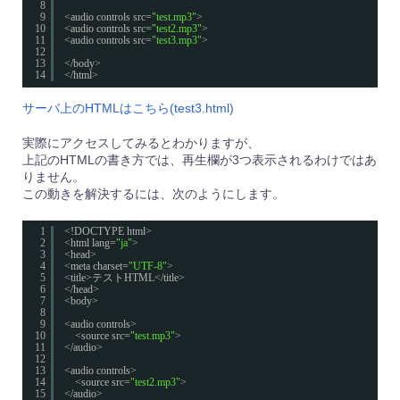
8
9
<audio controls src=
"test.mp3"
>
10
<audio controls src=
"test2.mp3"
>
11
<audio controls src=
"test3.mp3"
>
12
13
</body>
14
</html>
サーバ上のHTMLはこちら(test3.html)
実際にアクセスしてみるとわかりますが、
上記のHTMLの書き方では、再生欄が3つ表示されるわけではあ
りません。
この動きを解決するには、次のようにします。
1
<!DOCTYPE html>
2
<html lang=
"ja"
>
3
<head>
4
<meta charset=
"UTF-8"
>
5
<title>テストHTML</title>
6
</head>
7
<body>
8
9
<audio controls>
10
<source src=
"test.mp3"
>
11
</audio>
12
13
<audio controls>
14
<source src=
"test2.mp3"
>
15
</audio>