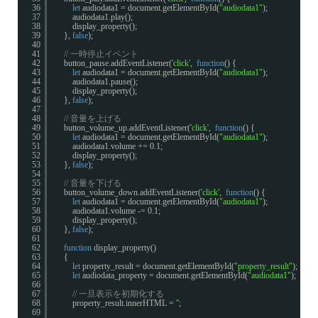
36
let
audiodata1 = document.getElementById(
"audiodata1"
);
37
audiodata1.play();
38
display_property();
39
}, 
false
);
40
41
// 一時停止イベント
42
button_pause.addEventListener(
'click'
,  
function
() {
43
let
audiodata1 = document.getElementById(
"audiodata1"
);
44
audiodata1.pause();
45
display_property();
46
}, 
false
);
47
48
// 音量を上げる
49
button_volume_up.addEventListener(
'click'
,  
function
() {
50
let
audiodata1 = document.getElementById(
"audiodata1"
);
51
audiodata1.volume += 0.1;
52
display_property();
53
}, 
false
);
54
55
// 音量を下げる
56
button_volume_down.addEventListener(
'click'
,  
function
() {
57
let
audiodata1 = document.getElementById(
"audiodata1"
);
58
audiodata1.volume -= 0.1;
59
display_property();
60
}, 
false
);
61
62
function
display_property()
63
{
64
let
property_result = document.getElementById(
"property_result"
);
65
let
audiodata_property = document.getElementById(
"audiodata1"
);
66
67
// 一旦表示を初期化する
68
property_result.innerHTML = 
''
;
69