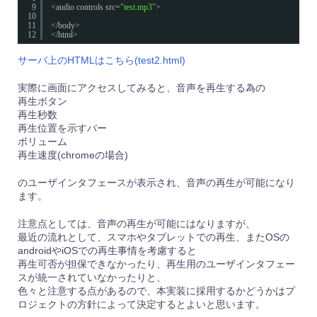
9
<audio controls src=
"test.mp3"
>
10
11
</body>
12
</html>
サーバ上のHTMLはこちら(test2.html)
実際に画面にアクセスしてみると、音声を再生する為の
再生ボタン
再生秒数
再生位置を示すバー
ボリューム
再生速度(chromeの場合)
のユーザインタフェースが表示され、音声の再生が可能になり
ます。
注意点としては、音声の再生が可能にはなりますが、
最近の流れとして、スマホやタブレットでの再生、またOSの
androidやiOSでの再生事情を考慮すると
再生可否が担保できなかったり、再生用のユーザインタフェー
スが統一されていなかったりと、
色々と注意する点があるので、本実装に採用するかどうかはプ
ロジェクトの方針によって決定するとよいと思います。