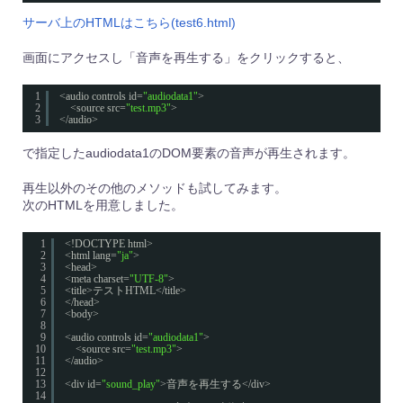
サーバ上のHTMLはこちら(test6.html)
画面にアクセスし「音声を再生する」をクリックすると、
1
<audio controls id=
"audiodata1"
>
2
<source src=
"test.mp3"
>
3
</audio>
で指定したaudiodata1のDOM要素の音声が再生されます。
再生以外のその他のメソッドも試してみます。
次のHTMLを用意しました。
1
<!DOCTYPE html>
2
<html lang=
"ja"
>
3
<head>
4
<meta charset=
"UTF-8"
>
5
<title>テストHTML</title>
6
</head>
7
<body>
8
9
<audio controls id=
"audiodata1"
>
10
<source src=
"test.mp3"
>
11
</audio>
12
13
<div id=
"sound_play"
>音声を再生する</div>
14