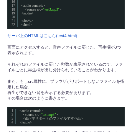
16
17
<audio controls>
18
<source src=
"test3.mp3"
>
19
</audio>
20
21
</body>
22
</html>
サーバ上のHTMLはこちら(test4.html)
画面にアクセスすると、音声ファイルに応じた、再生欄が3つ
表示されます。
それぞれのファイルに応じた秒数が表示されているので、ファ
イルごとに再生欄が出し分けられていることがわかります。
また、もしsrc属性に、ブラウザがサポートしないファイルを指
定した場合、
再生ができない旨を表示する必要があります。
その場合は次のように書きます。
1
<audio controls>
2
<source src=
"test.mp3"
>
3
<div>非サポートのファイルです</div>
4
</audio>