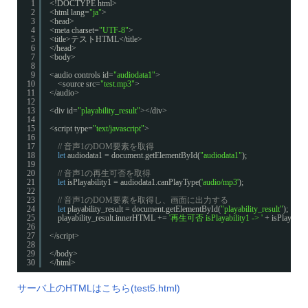
1
<!DOCTYPE html>
2
<html lang=
"ja"
>
3
<head>
4
<meta charset=
"UTF-8"
>
5
<title>テストHTML</title>
6
</head>
7
<body>
8
9
<audio controls id=
"audiodata1"
>
10
<source src=
"test.mp3"
>
11
</audio>
12
13
<div id=
"playability_result"
></div>
14
15
<script type=
"text/javascript"
>
16
17
// 音声1のDOM要素を取得
18
let
audiodata1 = document.getElementById(
"audiodata1"
);
19
20
// 音声1の再生可否を取得
21
let
isPlayability1 = audiodata1.canPlayType(
'audio/mp3'
);
22
23
// 音声1のDOM要素を取得し、画面に出力する
24
let
playability_result = document.getElementById(
"playability_result"
);
25
playability_result.innerHTML += 
'再生可否 isPlayability1 -> '
+ isPlayabili
26
27
</script>
28
29
</body>
30
</html>
サーバ上のHTMLはこちら(test5.html)