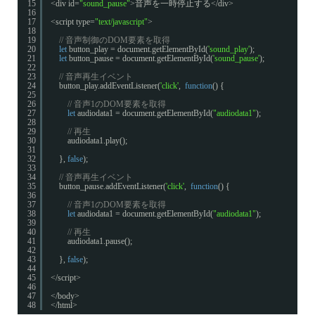
15
<div id=
"sound_pause"
>音声を一時停止する</div>
16
17
<script type=
"text/javascript"
>
18
19
// 音声制御のDOM要素を取得
20
let
button_play = document.getElementById(
'sound_play'
);
21
let
button_pause = document.getElementById(
'sound_pause'
);
22
23
// 音声再生イベント
24
button_play.addEventListener(
'click'
,  
function
() {
25
26
// 音声1のDOM要素を取得
27
let
audiodata1 = document.getElementById(
"audiodata1"
);
28
29
// 再生
30
audiodata1.play();
31
32
}, 
false
);
33
34
// 音声再生イベント
35
button_pause.addEventListener(
'click'
,  
function
() {
36
37
// 音声1のDOM要素を取得
38
let
audiodata1 = document.getElementById(
"audiodata1"
);
39
40
// 再生
41
audiodata1.pause();
42
43
}, 
false
);
44
45
</script>
46
47
</body>
48
</html>