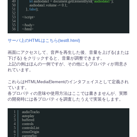
49
let
audiodata1 = document.getElementById(
"audiodata1"
);
50
audiodata1.volume -= 0.1;
51
}, 
false
);
52
53
</script>
54
55
</body>
56
</html>
サーバ上のHTMLはこちら(test8.html)
画面にアクセスして、音声を再生した後、音量を上げる(または
下げる) をクリックすると、音量が調整できます。
上記の例はほんの一例ですが、その他にもプロパティが用意さ
れています。
これらはHTMLMediaElementのインタフェイスとして定義され
ています。
各プロパティの意味や使用方法はここでは書きませんが、実際
の開発時には各プロパティを調査したうえで実装をします。
1
audioTracks
2
autoplay
3
buffered
4
controls
5
controlsList
6
crossOrigin
7
currentSrc