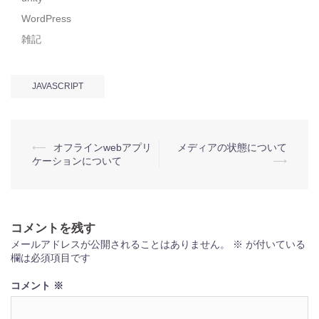
WordPress
雑記
JAVASCRIPT
投
⟵
オフラインwebアプリ
メディアの状態について
ケーションについて
⟶
稿
ナ
ビ
コメントを残す
ゲ
メールアドレスが公開されることはありません。
※
が付いている
ー
欄は必須項目です
シ
コメント
※
ョ