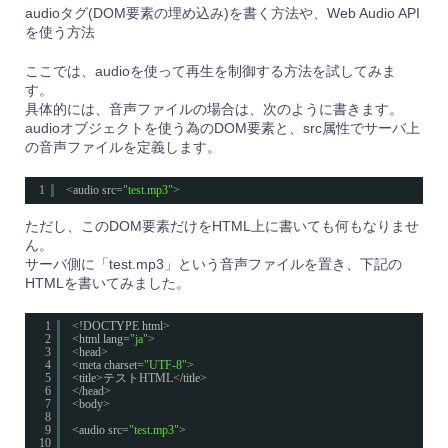
audioタグ(DOM要素の埋め込み)を書く方法や、Web Audio API
を使う方法
ここでは、audioを使って再生を制御する方法を試してみま
す。
具体的には、音声ファイルの場合は、次のように書きます。
audioオブジェクトを使う為のDOM要素と、src属性でサーバ上
の音声ファイルを定義します。
1
<audio src=
"test.mp3"
>
ただし、このDOM要素だけをHTML上に書いても何もなりませ
ん。
サーバ側に「test.mp3」という音声ファイルを置き、下記の
HTMLを書いてみました。
1
<!DOCTYPE html>
2
<html lang=
"ja"
>
3
<head>
4
<meta charset=
"UTF-8"
>
5
<title>テストHTML</title>
6
</head>
7
<body>
8
9
<audio src=
"test.mp3"
>
10