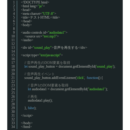
1
<!DOCTYPE html>
2
<html lang=
"ja"
>
3
<head>
4
<meta charset=
"UTF-8"
>
5
<title>テストHTML</title>
6
</head>
7
<body>
8
9
<audio controls id=
"audiodata1"
>
10
<source src=
"test.mp3"
>
11
</audio>
12
13
<div id=
"sound_play"
>音声を再生する</div>
14
15
<script type=
"text/javascript"
>
16
17
// 音声再生のDOM要素を取得
18
let
sound_play_button = document.getElementById(
'sound_play'
);
19
20
// 音声再生イベント
21
sound_play_button.addEventListener(
'click'
,  
function
() {
22
23
// 音声1のDOM要素を取得
24
let
audiodata1 = document.getElementById(
"audiodata1"
);
25
26
// 再生
27
audiodata1.play();
28
29
}, 
false
);
30
31
</script>
32
33
</body>
34
</html>