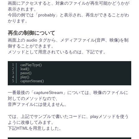
画面にアクセスすると、対象のファイルが再生可能かどうかが
表示されます。
今回の例では「probably」と表示され、再生ができることがわ
かります。
再生の制御について
画面上の audio タグから、メディアファイル(音声、映像)を制
御することができます。
メソッドとして用意されているものは、下記です。
1
canPlayType()
2
load()
3
pause()
4
play()
5
captureStream()
一番最後の「captureStream」については、映像のファイルに
対してのメソッドなので、
音声ファイルには使えません。
では、上記でサンプルで書いたコードに、playメソッドを使う
ように改修してみます。
下記HTMLを用意しました。