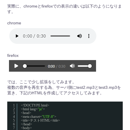
実際に、chromeとfirefoxでの表示の違いは以下のようになりま
す。
chrome
firefox
では、ここで少し拡張をしてみます。
複数の音声を再生する為、サーバ側にtest2.mp3とtest3.mp3を
置き、下記のHTMLを作成してアクセスしてみます。
1
<!DOCTYPE html>
2
<html lang=
"ja"
>
3
<head>
4
<meta charset=
"UTF-8"
>
5
<title>テストHTML</title>
6
</head>
7
<body>