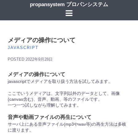
コ
propansystem プロパンシステム
ン
テ
ン
ツ
へ
ス
メディアの操作について
キ
JAVASCRIPT
ッ
プ
POSTED
2022年9月28日
メディアの操作について
javascriptでメディアを取り扱う方法を試してみます。
ここでいうメディアは、文字列以外のデータとして、画像
(canvas含む)、音声、動画、等のファイルです。
一つ一つ試しながら理解してみます。
音声や動画ファイルの再生について
サーバ上にある音声ファイル(mp3やwav等)の再生方法は多岐
に渡ります。