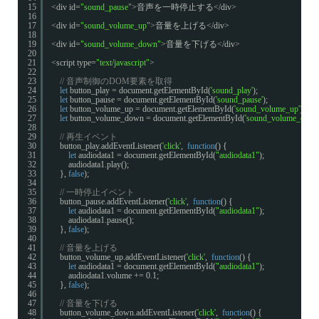
15
<div id=
"sound_pause"
>音声を一時停止する</div>
16
17
<div id=
"sound_volume_up"
>音量を上げる</div>
18
19
<div id=
"sound_volume_down"
>音量を下げる</div>
20
21
<script type=
"text/javascript"
>
22
23
// 音声制御のDOM要素を取得
24
let
button_play = document.getElementById(
'sound_play'
);
25
let
button_pause = document.getElementById(
'sound_pause'
);
26
let
button_volume_up = document.getElementById(
'sound_volume_up'
);
27
let
button_volume_down = document.getElementById(
'sound_volume_down
28
29
// 再生イベント
30
button_play.addEventListener(
'click'
,  
function
() {
31
let
audiodata1 = document.getElementById(
"audiodata1"
);
32
audiodata1.play();
33
}, 
false
);
34
35
// 一時停止イベント
36
button_pause.addEventListener(
'click'
,  
function
() {
37
let
audiodata1 = document.getElementById(
"audiodata1"
);
38
audiodata1.pause();
39
}, 
false
);
40
41
// 音量を上げる
42
button_volume_up.addEventListener(
'click'
,  
function
() {
43
let
audiodata1 = document.getElementById(
"audiodata1"
);
44
audiodata1.volume += 0.1;
45
}, 
false
);
46
47
// 音量を下げる
48
button_volume_down.addEventListener(
'click'
,  
function
() {