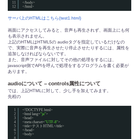
11
</body>
12
</html>
サーバ上のHTMLはこちら(test1.html)
画面にアクセスしてみると、音声も再生されず、画面上にも何
も表示されません。
上記のHTMLはHTML5の audioタグを指定しているだけなの
で、実際に音声を再生させたり停止させたりするには、属性を
追加しなければならないです。
また、音声ファイルに対してその他の処理をするには、
javascript側でAPIを呼んで処理をするプログラムを書く必要が
あります。
audioについて – controls属性について
では、上記HTMLに対して、少し手を加えてみます。
先程の
1
<!DOCTYPE html>
2
<html lang=
"ja"
>
3
<head>
4
<meta charset=
"UTF-8"
>
5
<title>テストHTML</title>
6
</head>
7
<body>
8