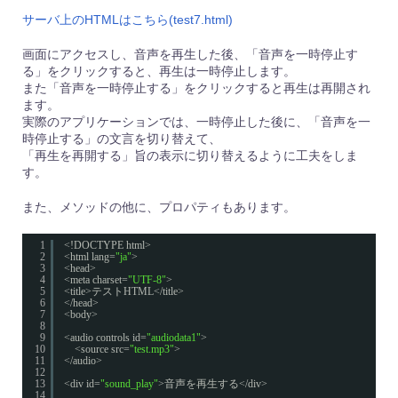
サーバ上のHTMLはこちら(test7.html)
画面にアクセスし、音声を再生した後、「音声を一時停止す
る」をクリックすると、再生は一時停止します。
また「音声を一時停止する」をクリックすると再生は再開され
ます。
実際のアプリケーションでは、一時停止した後に、「音声を一
時停止する」の文言を切り替えて、
「再生を再開する」旨の表示に切り替えるように工夫をしま
す。
また、メソッドの他に、プロパティもあります。
1
<!DOCTYPE html>
2
<html lang=
"ja"
>
3
<head>
4
<meta charset=
"UTF-8"
>
5
<title>テストHTML</title>
6
</head>
7
<body>
8
9
<audio controls id=
"audiodata1"
>
10
<source src=
"test.mp3"
>
11
</audio>
12
13
<div id=
"sound_play"
>音声を再生する</div>
14