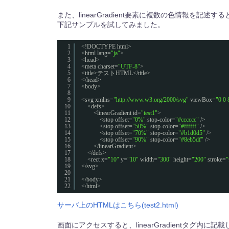
また、linearGradient要素に複数の色情報を記
下記サンプルを試してみました。
1
<!DOCTYPE html>
2
<html lang=
"ja"
>
3
<head>
4
<meta charset=
"UTF-8"
>
5
<title>テストHTML</title>
6
</head>
7
<body>
8
9
<svg xmlns=
"http://www.w3.org/2000/svg"
viewBox=
"0 0 
10
<defs>
11
<linearGradient id=
"test1"
>
12
<stop offset=
"0%"
stop-color=
"#cccccc"
/>
13
<stop offset=
"50%"
stop-color=
"#ffffff"
/>
14
<stop offset=
"70%"
stop-color=
"#b1d0d5"
/>
15
<stop offset=
"90%"
stop-color=
"#8eb5df"
/>
16
</linearGradient>
17
</defs>
18
<rect x=
"10"
y=
"10"
width=
"300"
height=
"200"
stroke=
"
19
</svg>
20
21
</body>
22
</html>
サーバ上のHTMLはこちら(test2.html)
画面にアクセスすると、linearGradientタグ