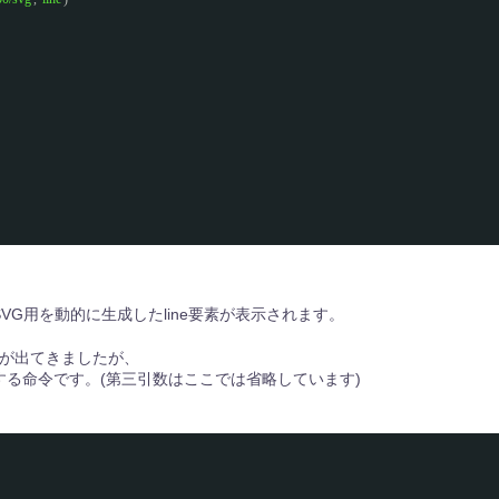
VG用を動的に生成したline要素が表示されます。
ッドが出てきましたが、
成する命令です。(第三引数はここでは省略しています)