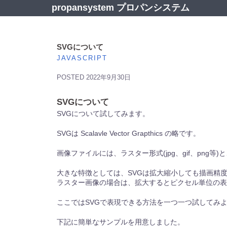
コ
propansystem プロパンシステム
ン
テ
ン
ツ
SVGについて
へ
JAVASCRIPT
ス
キ
POSTED
2022年9月30日
ッ
プ
SVGについて
SVGについて試してみます。
SVGは Scalavle Vector Grapthics の略です。
画像ファイルには、ラスター形式(jpg、gif、png
大きな特徴としては、SVGは拡大縮小しても描画精
ラスター画像の場合は、拡大するとピクセル単位の表
ここではSVGで表現できる方法を一つ一つ試してみ
下記に簡単なサンプルを用意しました。