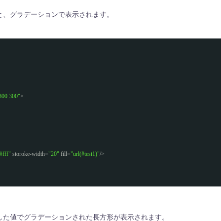
述すると、グラデーションで表示されます。
800 300"
>
#fff"
storoke-width=
"20"
fill=
"url(#test1)"
/>
内に記載した値でグラデーションされた長方形が表示されます。