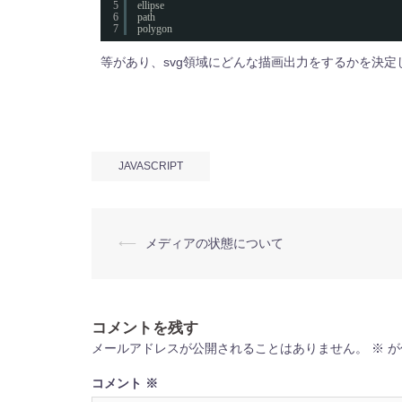
5
ellipse
6
path
7
polygon
等があり、svg領域にどんな描画出力をするかを決定
JAVASCRIPT
投
⟵
メディアの状態について
稿
ナ
ビ
ゲ
ー
コメントを残す
シ
ョ
メールアドレスが公開されることはありません。
※
が
ン
コメント
※