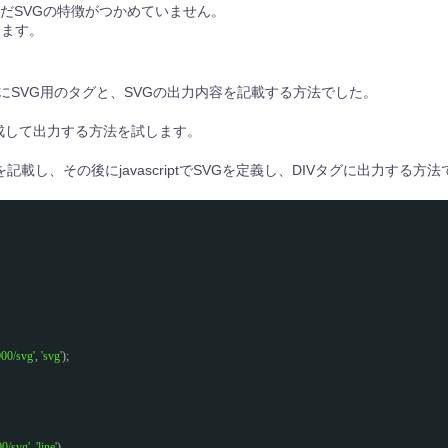
だSVGの特徴がつかめていません。
きます。
にSVG用のタグと、SVGの出力内容を記載する方法でした。
を生成して出力する方法を試します。
記載し、その後にjavascriptでSVGを定義し、DIVタグに出力する方法
00/svg'
, 
'svg'
);
0/svg'
, 
'line'
)