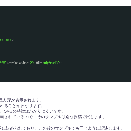
800 300"
>
#fff"
storoke-width=
"20"
fill=
"url(#test1)"
/>
の長方形が表示されます。
れることがわかります。
、SVGの特徴はわかりにくいです。
画されているので、そのサンプルは別な投稿で試します。
いう文字列は慣習的に決められており、この後のサンプルでも同じように記述します。