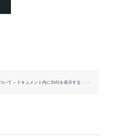
について – ドキュメント内にSVGを表示する
⟶