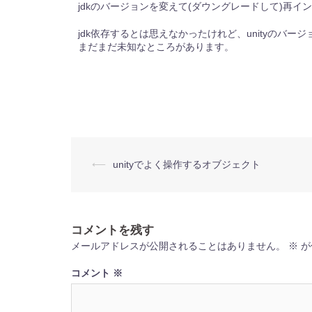
jdkのバージョンを変えて(ダウングレードして)再
jdk依存するとは思えなかったけれど、unityのバー
まだまだ未知なところがあります。
投
⟵
unityでよく操作するオブジェクト
稿
ナ
ビ
ゲ
ー
コメントを残す
シ
ョ
メールアドレスが公開されることはありません。
※
が
ン
コメント
※