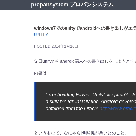
コ
propansystem プロパンシステム
ン
テ
ン
ツ
windows7でのunityでandroidへの書き出し
へ
UNITY
ス
キ
POSTED
2014年1月16日
ッ
プ
先日unityからandroid端末への書き出しをしよ
内容は
Error building Player: UnityException?: Un
a suitable jdk installation. Android devel
obtained from the Oracle
http://www.oracl
というもので、なにやらjdk関係が悪いとのこと。