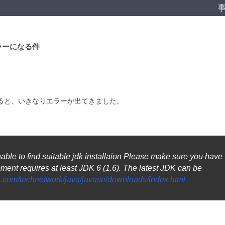
がエラーになる件
うとすると、いきなりエラーが出てきました。
able to find suitable jdk installaion Please make sure you have
opment requires at least JDK 6 (1.6). The latest JDK can be
e.com/technetwork/java/javase/downloads/index.html