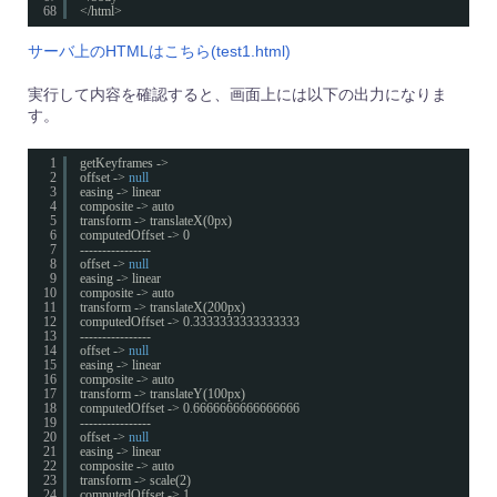
68
</html>
サーバ上のHTMLはこちら(test1.html)
実行して内容を確認すると、画面上には以下の出力になりま
す。
1
getKeyframes ->
2
offset -> 
null
3
easing -> linear
4
composite -> auto
5
transform -> translateX(0px)
6
computedOffset -> 0
7
----------------
8
offset -> 
null
9
easing -> linear
10
composite -> auto
11
transform -> translateX(200px)
12
computedOffset -> 0.3333333333333333
13
----------------
14
offset -> 
null
15
easing -> linear
16
composite -> auto
17
transform -> translateY(100px)
18
computedOffset -> 0.6666666666666666
19
----------------
20
offset -> 
null
21
easing -> linear
22
composite -> auto
23
transform -> scale(2)
24
computedOffset -> 1