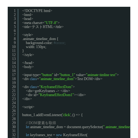
1
<!DOCTYPE html>
2
<html>
3
<head>
4
<meta charset=
"UTF-8"
>
5
<title>テストHTML</title>
6
7
<style>
8
.animate_timeline_dom {
9
background-color:
#cccccc;
10
width: 150px;
11
}
12
</style>
13
14
</head>
15
<body>
16
17
<input type=
"button"
id=
"button_1"
value=
"animate timline test"
>
18
<div 
class
=
"animate_timeline_dom"
>Test DOM</div>
19
20
<div 
class
=
"KeyframeEffectDom"
>
21
<div>getKeyframes -> </div>
22
<div id=
"KeyframeEffectDom1"
></div>
23
</div>
24
25
<script>
26
27
button_1.addEventListener(
'click'
, () => {
28
29
// DOM要素を取得
30
let
animate_timeline_dom = document.querySelector(
".animate_timeline_do
31
32
let
keyframes_test = 
new
KeyframeEffect(