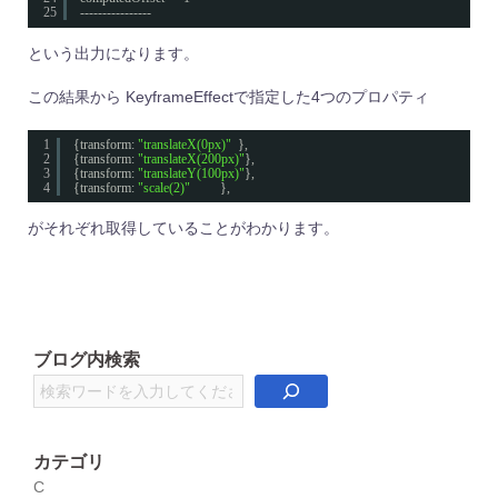
25
----------------
という出力になります。
この結果から KeyframeEffectで指定した4つのプロパティ
1
{transform: 
"translateX(0px)"
},
2
{transform: 
"translateX(200px)"
},
3
{transform: 
"translateY(100px)"
},
4
{transform: 
"scale(2)"
},
がそれぞれ取得していることがわかります。
ブログ内検索
検
索
カテゴリ
C