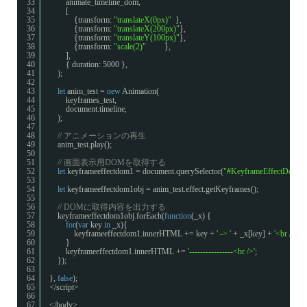
33
animate_timeline_dom,
34
[
35
{transform: 
"translateX(0px)"
},
36
{transform: 
"translateX(200px)"
},
37
{transform: 
"translateY(100px)"
},
38
{transform: 
"scale(2)"
},
39
],
40
{ duration: 5000 },
41
);
42
43
let
anim_test = 
new
Animation(
44
keyframes_test,
45
document.timeline,
46
);
47
48
// アニメーションの再生
49
anim_test.play();
50
51
// 画面表示用DOMを取得する
52
let
keyframeeffectdom1 = document.querySelector(
"#KeyframeEffectDom1"
53
54
let
keyframeeffectdom1obj = anim_test.effect.getKeyframes();
55
56
// DOMに取得内容を出力する
57
keyframeeffectdom1obj.forEach(
function
(_x) {
58
for
(
var
key 
in
_x){
59
keyframeeffectdom1.innerHTML += key + 
' -> '
+ _x[key] + 
'<br />'
;
60
}
61
keyframeeffectdom1.innerHTML += 
'----------------<br />'
;
62
});
63
64
}, 
false
);
65
</script>
66
67
</body>