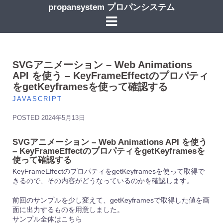
コ
propansystem プロパンシステム
ン
テ
ン
ツ
へ
ス
SVGアニメーション – Web Animations
キ
API を使う – KeyFrameEffectのプロパティ
ッ
をgetKeyframesを使って確認する
プ
JAVASCRIPT
POSTED
2024年5月13日
SVGアニメーション – Web Animations API を使う
– KeyFrameEffectのプロパティをgetKeyframesを
使って確認する
KeyFrameEffectのプロパティをgetKeyframesを使って取得で
きるので、その内容がどうなっているのかを確認します。
前回のサンプルを少し変えて、getKeyframesで取得した値を画
面に出力するものを用意しました。
サンプル全体はこちら