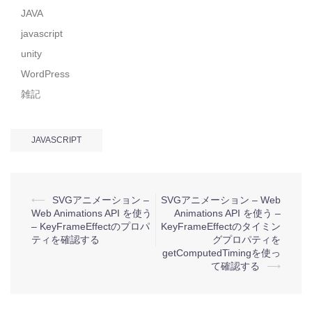
JAVA
javascript
unity
WordPress
雑記
JAVASCRIPT
投
⟵
SVGアニメーション –
SVGアニメーション – Web
Web Animations API を使う
Animations API を使う –
稿
– KeyFrameEffectのプロパ
KeyFrameEffectのタイミン
ナ
ティを確認する
グプロパティを
getComputedTimingを使っ
ビ
て確認する
⟶
ゲ
ー