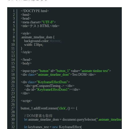
1
<!DOCTYPE html>
2
<html>
3
<head>
4
<meta charset=
"UTF-8"
>
5
<title>テストHTML</title>
6
7
<style>
8
.animate_timeline_dom {
9
background-color:
#cccccc;
10
width: 150px;
11
}
12
</style>
13
14
</head>
15
<body>
16
17
<input type=
"button"
id=
"button_1"
value=
"animate timline test"
>
18
<div 
class
=
"animate_timeline_dom"
>Test DOM</div>
19
20
<div 
class
=
"KeyframeEffectDom"
>
21
<div>getComputedTiming -> </div>
22
<div id=
"KeyframeEffectDom1"
></div>
23
</div>
24
25
<script>
26
27
button_1.addEventListener(
'click'
, () => {
28
29
// DOM要素を取得
30
let
animate_timeline_dom = document.querySelector(
".animate_timeline_do
31
32
let
keyframes_test = 
new
KeyframeEffect(