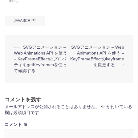
雑記
JAVASCRIPT
投
⟵
SVGアニメーション –
SVGアニメーション – Web
Web Animations API を使う
Animations API を使う –
稿
– KeyFrameEffectのプロパ
KeyFrameEffectのkeyframe
ナ
ティをgetKeyframesを使っ
を変更する
⟶
て確認する
ビ
ゲ
ー
コメントを残す
シ
メールアドレスが公開されることはありません。
※
が付いている
ョ
欄は必須項目です
ン
コメント
※