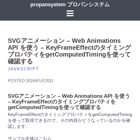
コ
propansystem プロパンシステム
ン
テ
ン
ツ
へ
ス
SVGアニメーション – Web Animations
キ
API を使う – KeyFrameEffectのタイミング
ッ
プロパティをgetComputedTimingを使って
プ
確認する
JAVASCRIPT
POSTED
2024年5月20日
SVGアニメーション – Web Animations API を使う
– KeyFrameEffectのタイミングプロパティを
getComputedTimingを使って確認する
KeyFrameEffectのタイミングプロパティをgetComputedTiming
を使って取得できるので、その内容がどうなっているのかを確
認します。
サンプル全体はこちら