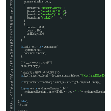
33
animate_timeline_dom,
34
[
35
{transform: 
"translateX(0px)"
},
36
{transform: 
"translateX(200px)"
},
37
{transform: 
"translateY(100px)"
},
38
{transform: 
"scale(2)"
},
39
],
40
{
41
duration: 5000,
42
delay   : 100,
43
endDelay: 300
44
}
45
);
46
47
let
anim_test = 
new
Animation(
48
keyframes_test,
49
document.timeline,
50
);
51
52
// アニメーションの再生
53
anim_test.play();
54
55
// 画面表示用DOMを取得する
56
let
keyframeeffectdom1 = document.querySelector(
"#KeyframeEffectDom1"
57
58
let
keyframeeffectdom1obj = anim_test.effect.getComputedTiming();
59
60
for
(
var
key 
in
keyframeeffectdom1obj){
61
keyframeeffectdom1.innerHTML += key + 
' -> '
+ keyframeeffectdom1obj
62
}
63
64
}, 
false
);
65
</script>
66
67
</body>