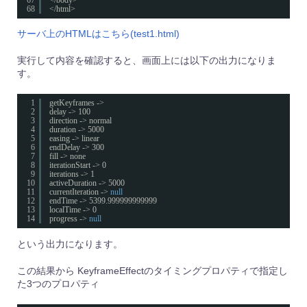
68
</html>
サーバ上のHTMLはこちら(test1.html)
実行して内容を確認すると、画面上には以下の出力になりま
す。
1
getKeyframes ->
2
delay -> 100
3
direction -> normal
4
duration -> 5000
5
easing -> linear
6
endDelay -> 300
7
fill -> none
8
iterationStart -> 0
9
iterations -> 1
10
activeDuration -> 5000
11
currentIteration -> 
null
12
endTime -> 5399.999999999999
13
localTime -> 0
14
progress -> 
null
という出力になります。
この結果から KeyframeEffectのタイミングプロパティで指定し
た3つのプロパティ