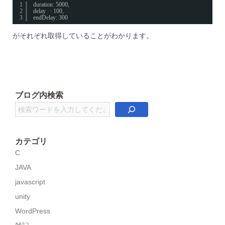
1
duration: 5000,
2
delay   : 100,
3
endDelay: 300
がそれぞれ取得していることがわかります。
ブログ内検索
検
索
カテゴリ
C
JAVA
javascript
unity
WordPress