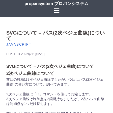
コ
propansystem プロパンシステム
ン
テ
ン
ツ
へ
ス
SVGについて – パス(2次ベジェ曲線)につい
キ
て
ッ
JAVASCRIPT
プ
POSTED
2022年11月22日
SVGについて – パス(2次ベジェ曲線)について
2次ベジェ曲線について
前回の投稿は3次ベジェ曲線でしたが、今回はパス(2次ベジェ
曲線)の使い方について、調べてみます。
2次ベジェ曲線は「Q」コマンドを使って指定します。
3次ベジェ曲線は制御点を2箇所持ちましたが、2次ベジェ曲線
は制御点を1つだけ持ちます。