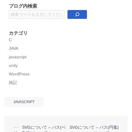
ブログ内検索
検
索
カテゴリ
C
JAVA
javascript
unity
WordPress
雑記
JAVASCRIPT
投
⟵
SVGについて – パス(ベ
SVGについて – パス(円孤)