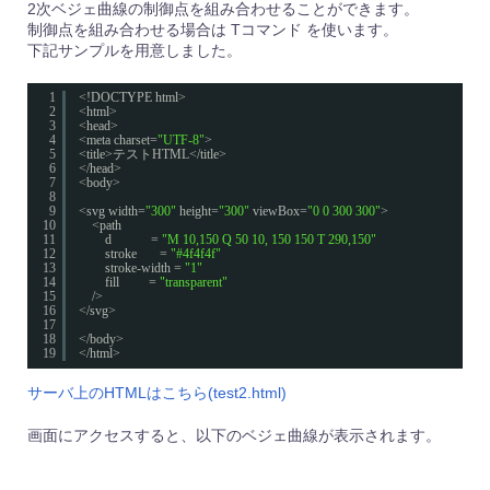
2次ベジェ曲線の制御点を組み合わせることができます。
制御点を組み合わせる場合は Tコマンド を使います。
下記サンプルを用意しました。
1
<!DOCTYPE html>
2
<html>
3
<head>
4
<meta charset=
"UTF-8"
>
5
<title>テストHTML</title>
6
</head>
7
<body>
8
9
<svg width=
"300"
height=
"300"
viewBox=
"0 0 300 300"
>
10
<path 
11
d            = 
"M 10,150 Q 50 10, 150 150 T 290,150"
12
stroke       = 
"#4f4f4f"
13
stroke-width = 
"1"
14
fill         = 
"transparent"
15
/>
16
</svg>
17
18
</body>
19
</html>
サーバ上のHTMLはこちら(test2.html)
画面にアクセスすると、以下のベジェ曲線が表示されます。