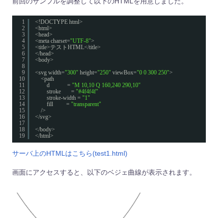
前回のサンプルを調整して以下のHTMLを用意しました。
1
<!DOCTYPE html>
2
<html>
3
<head>
4
<meta charset=
"UTF-8"
>
5
<title>テストHTML</title>
6
</head>
7
<body>
8
9
<svg width=
"300"
height=
"250"
viewBox=
"0 0 300 250"
>
10
<path 
11
d            = 
"M 10,10 Q 160,240 290,10"
12
stroke       = 
"#4f4f4f"
13
stroke-width = 
"1"
14
fill         = 
"transparent"
15
/>
16
</svg>
17
18
</body>
19
</html>
サーバ上のHTMLはこちら(test1.html)
画面にアクセスすると、以下のベジェ曲線が表示されます。