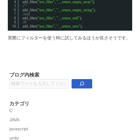
4
add_filter(
"test_filter"
, 
"__return_empty_array"
);
5
//""
6
add_filter(
"test_filter"
, 
"__return_empty_string"
);
7
//null
8
add_filter(
"test_filter"
, 
"__return_null"
);
9
//0
10
add_filter(
"test_filter"
, 
"__return_zero"
);
実際にフィルターを使う時に試してみるほうが良さそうです。
ブログ内検索
検
索
カテゴリ
C
JAVA
javascript
unity