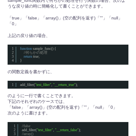
sample_func関数内で何らかの処理を行う関数の場合、次のよ
うな戻り値の時に簡略化して書くことができます。
「true」「false」「array()」(空の配列を返す)「””」「null」
「0」
上記の戻り値の場合、
1
function
sample_func() {
2
//何らかの処理
3
return
true;
4
}
の関数定義を書かずに、
1
add_filter(
"test_filter"
, 
"__return_true"
);
のように一行で書くことできます。
下記のそれぞれのケースでは、
「false」「array()」(空の配列を返す)「””」「null」「0」
次のように書けます。
1
//false
2
add_filter(
"test_filter"
, 
"__return_false"
);
3
//array()