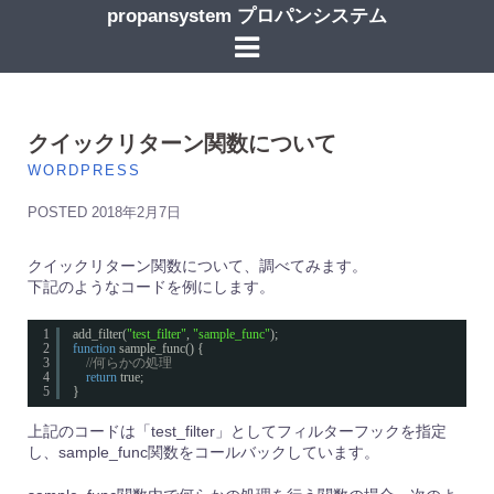
コ
propansystem プロパンシステム
ン
テ
ン
ツ
へ
ス
クイックリターン関数について
キ
WORDPRESS
ッ
プ
POSTED
2018年2月7日
クイックリターン関数について、調べてみます。
下記のようなコードを例にします。
1
add_filter(
"test_filter"
, 
"sample_func"
);
2
function
sample_func() {
3
//何らかの処理
4
return
true;
5
}
上記のコードは「test_filter」としてフィルターフックを指定
し、sample_func関数をコールバックしています。