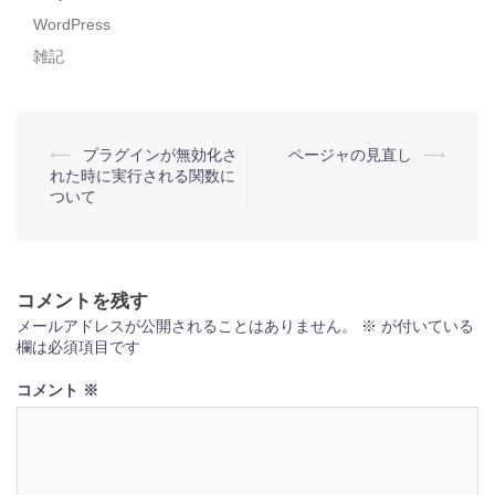
WordPress
雑記
投
⟵
プラグインが無効化さ
ページャの見直し
⟶
れた時に実行される関数に
稿
ついて
ナ
ビ
ゲ
コメントを残す
ー
メールアドレスが公開されることはありません。
※
が付いている
欄は必須項目です
シ
ョ
コメント
※
ン